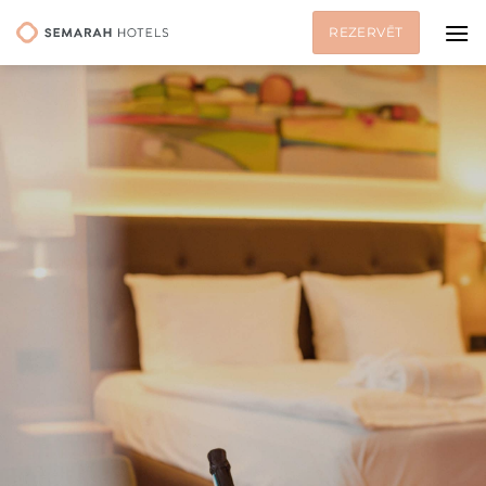
Skip
REZERVĒT
to
content